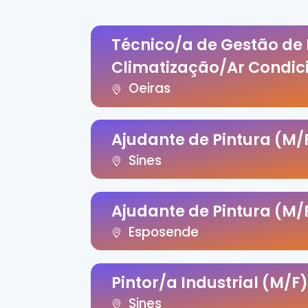
Técnico/a de Gestão de
Climatização/Ar Condic
Oeiras
Ajudante de Pintura (M/
Sines
Ajudante de Pintura (M/
Esposende
Pintor/a Industrial (M/F)
Sines