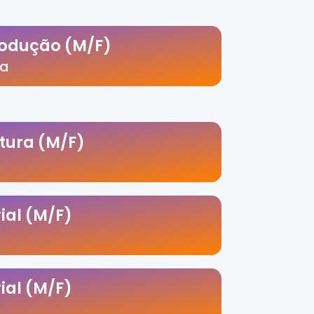
rodução (M/F)
ia
tura (M/F)
rial (M/F)
rial (M/F)