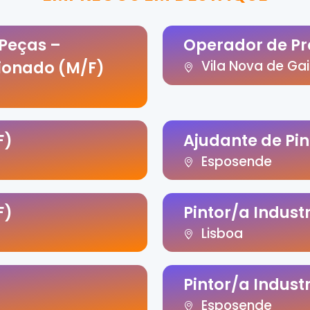
 Peças –
Operador de P
ionado (M/F)
Vila Nova de Ga
F)
Ajudante de Pin
Esposende
F)
Pintor/a Indust
Lisboa
Pintor/a Indust
Esposende