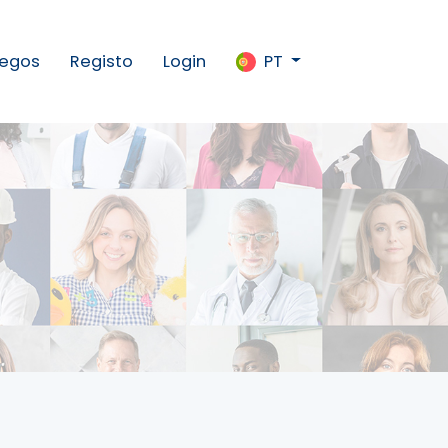
egos
Registo
Login
PT