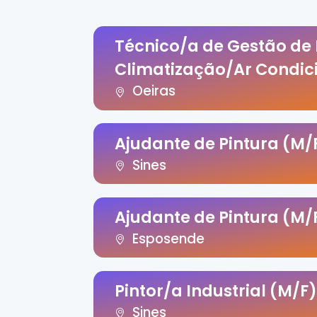
Técnico/a de Gestão de
Climatização/Ar Condic
Oeiras
Ajudante de Pintura (M/
Sines
Ajudante de Pintura (M/
Esposende
Pintor/a Industrial (M/F)
Sines