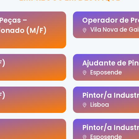
 Peças –
Operador de P
ionado (M/F)
Vila Nova de Ga
F)
Ajudante de Pin
Esposende
F)
Pintor/a Indust
Lisboa
Pintor/a Indust
Esposende