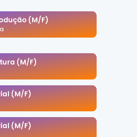
rodução (M/F)
ia
tura (M/F)
rial (M/F)
rial (M/F)