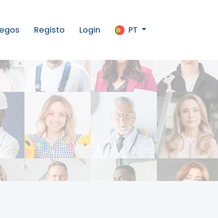
egos
Registo
Login
PT